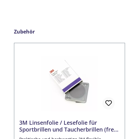
Produktgalerie überspringen
Zubehör
3M Linsenfolie / Lesefolie für
Sportbrillen und Taucherbrillen (frei
zuschneidbar)