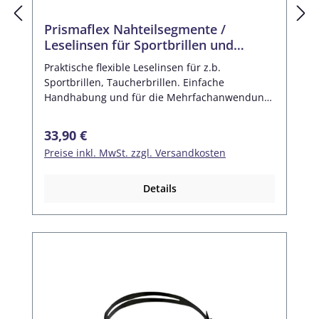
Prismaflex Nahteilsegmente /
Leselinsen für Sportbrillen und
Taucherbrillen (Paar)
Praktische flexible Leselinsen für z.b.
Sportbrillen, Taucherbrillen. Einfache
Handhabung und für die Mehrfachanwendung
gedacht. Die Linsen können zugeschnitten
werden und in der Aufbewahrungsbox
Regulärer Preis:
33,90 €
transportiert werden. Maße: 30x18 mm
Preise inkl. MwSt. zzgl. Versandkosten
Kunststoff Nahteil-Segmente
Wiederverwendbar, adhäsiv, flexibel Mit
Aufbewahrungsetui Für Korrektionsbrillen,
Details
Sonnenbrillen, Schutzbrillen u.s.w. Problemlos
in der Anwendung Packungseinheit: 1 Paar inkl.
Aufbewahrungsbox