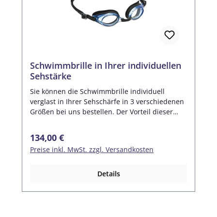
Schwimmbrille in Ihrer individuellen
Sehstärke
Sie können die Schwimmbrille individuell
verglast in Ihrer Sehschärfe in 3 verschiedenen
Größen bei uns bestellen. Der Vorteil dieser
hochwertigen Schwimmbrille: sollte sich Ihre
Sehstärke im Laufe der Zeit ändern, so kann
Regulärer Preis:
134,00 €
jeder Augenoptiker die Gläser gegen neue
Preise inkl. MwSt. zzgl. Versandkosten
ersetzen. Natürlich auch wir! Das Kopfband der
Schwimmbrille ist stufenlos in der Weite
verstellbar. Jede Brille wird mit 3 Nasenstegen
Details
in verschiedenen Größen geliefert. Dadurch
passt diese Brille bei schmalen bis hin zu
breiten Nasen. Die Schwimmbrille wird
inklusive einer Kunststoffbox für den sicheren